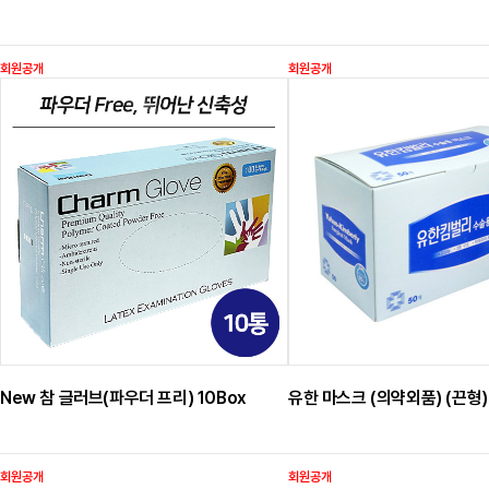
회원공개
회원공개
New 참 글러브(파우더 프리) 10Box
유한 마스크 (의약외품) (끈형)
회원공개
회원공개