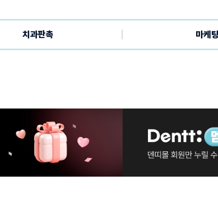
치과판촉
마케