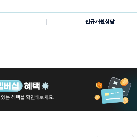
팅
신규개원상담