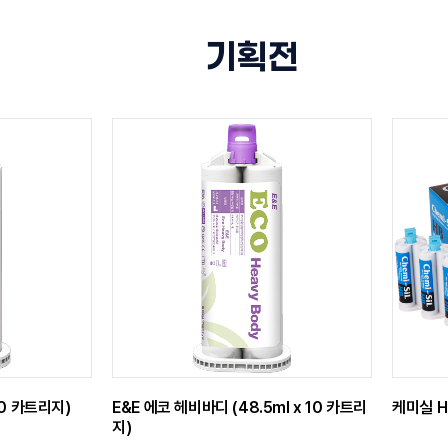
기획전
10 카트리지)
E&E 에코 헤비바디 (48.5ml x 10 카트리
케미실 H
지)