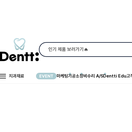
치과재료
마케팅
기공소
장비수리 A/S
Dentti Edu
고