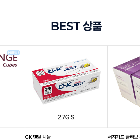
BEST 상품
CK 덴탈 니들
서지가드 글러브 Su