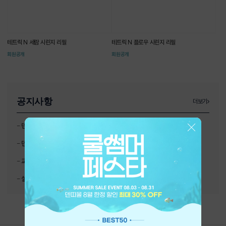
테트릭 N 세람 시린지 리필
테트릭 N 플로우 시린지 리필
회원공개
회원공개
공지사항
더보기
-
덴띠몰 환불 정책
-
덴띠몰 리뉴얼 오픈
-
교환 및 반품 안내 (필독)
-
설 연휴 배송 안내