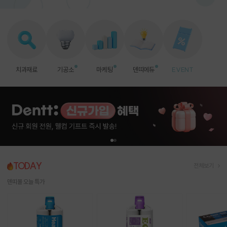
치과재료
기공소
마케팅
덴띠에듀
EVENT
TODAY
전체보기
덴띠몰 오늘 특가