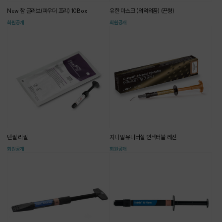
New 참 글러브(파우더 프리) 10Box
유한 마스크 (의약외품) (끈형)
회원공개
회원공개
덴필 리필
지니얼 유니버셜 인젝터블 레진
회원공개
회원공개