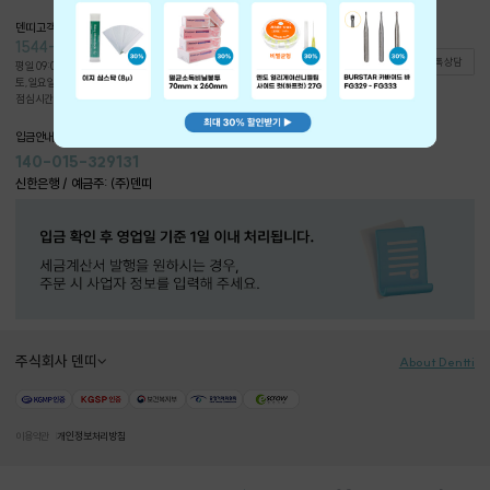
덴띠 고객상담
1544-0826
문의게시판
카카오톡 상담
평일 09:00~18:00
토,일요일,공휴일 휴무
점심시간 12:00~13:00
입금안내
140-015-329131
신한은행 / 예금주: (주)덴띠
주식회사 덴띠
About Dentti
이용약관
개인정보처리방침