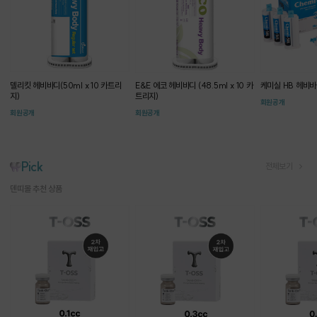
델리킷 헤비바디(50ml x 10 카트리
E&E 에코 헤비바디 (48.5ml x 10 카
케미실 HB 헤비바
지)
트리지)
회원공개
회원공개
회원공개
Pick
전체보기
덴띠몰 추천 상품