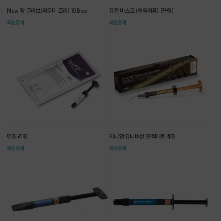
New 참 글러브(파우더 프리) 10Box
유한 마스크 (의약외품) (끈형)
회원공개
회원공개
덴필 리필
지니얼 유니버셜 인젝터블 레진
회원공개
회원공개