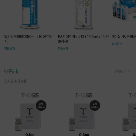
델리킷 헤비바디(50ml x 10 카트리
E&E 에코 헤비바디 (48.5ml x 10 카
케미실 HB 헤비바
지)
트리지)
회원공개
회원공개
회원공개
Pick
전체보기
덴띠몰 추천 상품