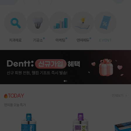
치과재료
기공소
마케팅
덴띠에듀
EVENT
TODAY
전체보기
덴띠몰 오늘 특가