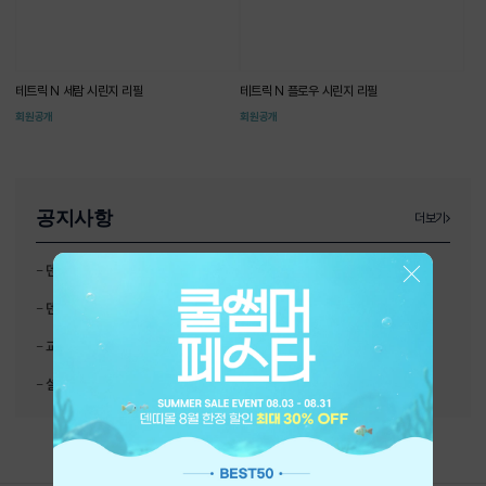
테트릭 N 세람 시린지 리필
테트릭 N 플로우 시린지 리필
회원공개
회원공개
공지사항
더보기
-
덴띠몰 환불 정책
-
덴띠몰 리뉴얼 오픈
-
교환 및 반품 안내 (필독)
-
설 연휴 배송 안내