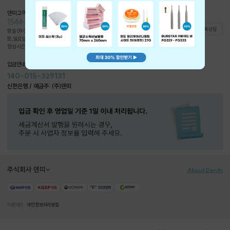
덴띠 고객상담
1544-0826
문의게시판
카카오톡 상담
평일 09:00~18:00
토,일요일,공휴일 휴무
점심시간 12:00~13:00
입금안내
140-015-329131
신한은행 / 예금주: (주)덴띠
주식회사 덴띠
About Dentti
이용약관
개인정보처리방침